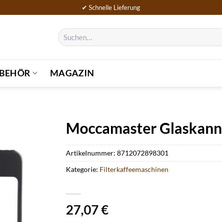
✔ Schnelle Lieferung
Suchen
nach:
BEHÖR
MAGAZIN
Moccamaster Glaskanne
Artikelnummer:
8712072898301
Kategorie:
Filterkaffeemaschinen
27,07
€