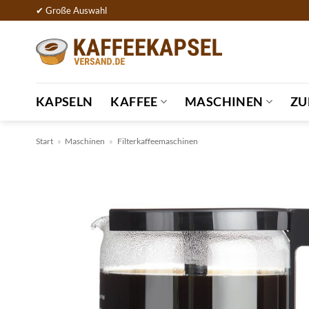
Zum
✔ Große Auswahl
Inhalt
springen
KAPSELN
KAFFEE
MASCHINEN
ZU
Start
»
Maschinen
»
Filterkaffeemaschinen