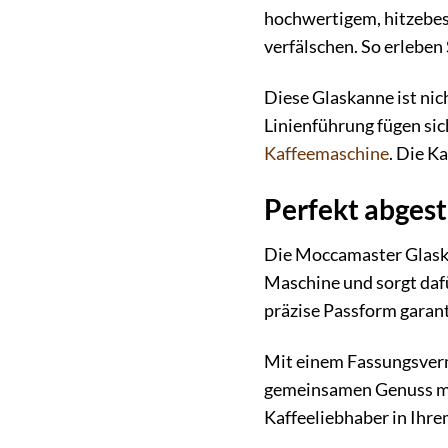
hochwertigem, hitzebes
verfälschen. So erleben 
Diese Glaskanne ist nic
Linienführung fügen si
Kaffeemaschine
. Die K
Perfekt abges
Die Moccamaster Glaskan
Maschine und sorgt dafü
präzise Passform garant
Mit einem Fassungsvermö
gemeinsamen Genuss mit 
Kaffeeliebhaber in Ihre