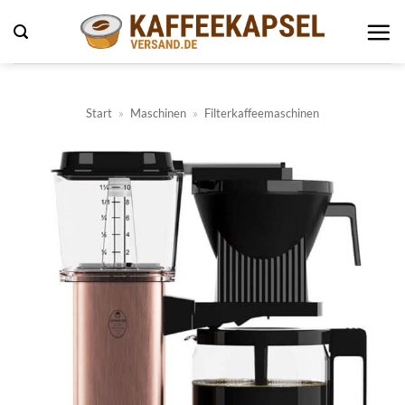
Zum
Inhalt
springen
Start
»
Maschinen
»
Filterkaffeemaschinen