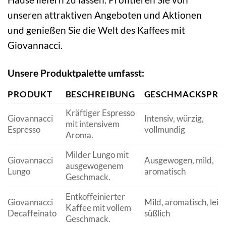
unseren attraktiven Angeboten und Aktionen
und genießen Sie die Welt des Kaffees mit
Giovannacci.
Unsere Produktpalette umfasst:
PRODUKT
BESCHREIBUNG
GESCHMACKSPRO
Kräftiger Espresso
Giovannacci
Intensiv, würzig,
mit intensivem
Espresso
vollmundig
Aroma.
Milder Lungo mit
Giovannacci
Ausgewogen, mild,
ausgewogenem
Lungo
aromatisch
Geschmack.
Entkoffeinierter
Giovannacci
Mild, aromatisch, leic
Kaffee mit vollem
Decaffeinato
süßlich
Geschmack.