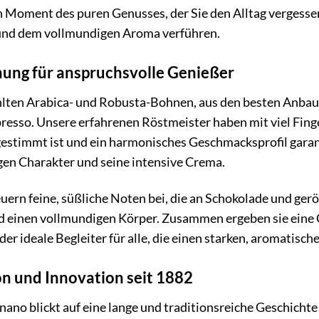
ein Moment des puren Genusses, der Sie den Alltag vergesse
t und dem vollmundigen Aroma verführen.
hung für anspruchsvolle Genießer
hlten Arabica- und Robusta-Bohnen, aus den besten Anbaug
esso. Unsere erfahrenen Röstmeister haben mit viel Finge
gestimmt ist und ein harmonisches Geschmacksprofil garan
en Charakter und seine intensive Crema.
uern feine, süßliche Noten bei, die an Schokolade und ge
nd einen vollmundigen Körper. Zusammen ergeben sie eine
r ideale Begleiter für alle, die einen starken, aromatische
on und Innovation seit 1882
ano blickt auf eine lange und traditionsreiche Geschichte 