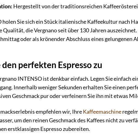
tion:
Hergestellt von der traditionsreichen Kaffeeröstere
olen Sie sich ein Stück italienische Kaffeekultur nach 
 Qualität, die Vergnano seit über 130 Jahren auszeichnet
ittag oder als krönender Abschluss eines gelungenen Ab
e den perfekten Espresso zu
rgnano INTENSO ist denkbar einfach. Legen Sie einfach ei
gang. Innerhalb weniger Sekunden erhalten Sie einen perf
siven Geschmack pur oder verfeinern Sie ihn mit etwas Mi
hmackserlebnis empfehlen wir, Ihre
Kaffeemaschine
regelm
asser, um den reinen Geschmack des Kaffees nicht zu ver
nen erstklassigen Espresso zubereiten.