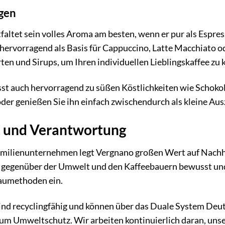
gen
ltet sein volles Aroma am besten, wenn er pur als Espres
h hervorragend als Basis für Cappuccino, Latte Macchiato o
en und Sirups, um Ihren individuellen Lieblingskaffee zu k
 auch hervorragend zu süßen Köstlichkeiten wie Schokola
oder genießen Sie ihn einfach zwischendurch als kleine Aus
t und Verantwortung
Familienunternehmen legt Vergnano großen Wert auf Nachha
gegenüber der Umwelt und den Kaffeebauern bewusst und s
umethoden ein.
ind recyclingfähig und können über das Duale System Deut
zum Umweltschutz. Wir arbeiten kontinuierlich daran, uns