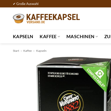
Zum
✔ Große Auswahl
Inhalt
springen
KAPSELN
KAFFEE
MASCHINEN
ZU
Start
»
Kaffee
»
Kapseln