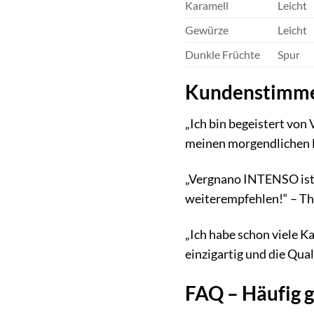
Karamell
Leicht
Gewürze
Leicht
Dunkle Früchte
Spur
Kundenstimm
„Ich bin begeistert von
meinen morgendlichen E
„Vergnano INTENSO ist me
weiterempfehlen!“ – T
„Ich habe schon viele 
einzigartig und die Quali
FAQ – Häufig 