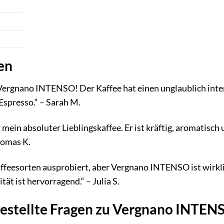
en
 Vergnano INTENSO! Der Kaffee hat einen unglaublich inte
spresso.“ – Sarah M.
in absoluter Lieblingskaffee. Er ist kräftig, aromatisch u
homas K.
Kaffeesorten ausprobiert, aber Vergnano INTENSO ist wirk
tät ist hervorragend.“ – Julia S.
gestellte Fragen zu Vergnano INTEN