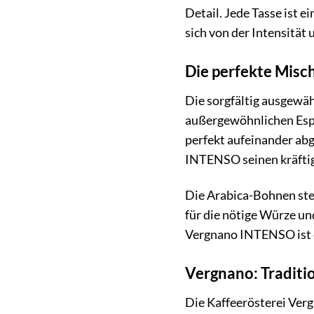
Detail. Jede Tasse ist 
sich von der Intensitä
Die perfekte Misc
Die sorgfältig ausgewä
außergewöhnlichen Espr
perfekt aufeinander ab
INTENSO seinen kräftig
Die Arabica-Bohnen ste
für die nötige Würze u
Vergnano INTENSO ist de
Vergnano: Traditi
Die Kaffeerösterei Vergn