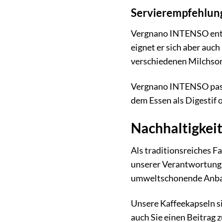
Servierempfehlun
Vergnano INTENSO entfa
eignet er sich aber auc
verschiedenen Milchsort
Vergnano INTENSO passt
dem Essen als Digestif 
Nachhaltigkei
Als traditionsreiches 
unserer Verantwortung 
umweltschonende Anba
Unsere Kaffeekapseln s
auch Sie einen Beitrag 