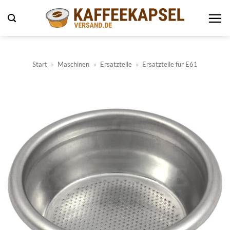
Zum
Inhalt
springen
Start
»
Maschinen
»
Ersatzteile
»
Ersatzteile für E61