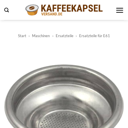
Zum
Inhalt
springen
Start
»
Maschinen
»
Ersatzteile
»
Ersatzteile für E61