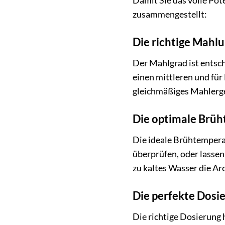
Damit Sie das volle Pot
zusammengestellt:
Die richtige Mahl
Der Mahlgrad ist entsch
einen mittleren und fü
gleichmäßiges Mahlerge
Die optimale Brü
Die ideale Brühtempera
überprüfen, oder lasse
zu kaltes Wasser die Ar
Die perfekte Dosi
Die richtige Dosierung 