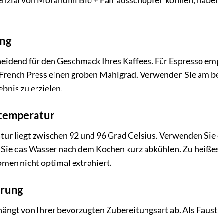
enzial von Morandini Bio + Fair ausschöpfen können, haben 
ung
eidend für den Geschmack Ihres Kaffees. Für Espresso empf
r French Press einen groben Mahlgrad. Verwenden Sie am b
bnis zu erzielen.
htemperatur
tur liegt zwischen 92 und 96 Grad Celsius. Verwenden Sie
n Sie das Wasser nach dem Kochen kurz abkühlen. Zu heiße
omen nicht optimal extrahiert.
erung
hängt von Ihrer bevorzugten Zubereitungsart ab. Als Faus