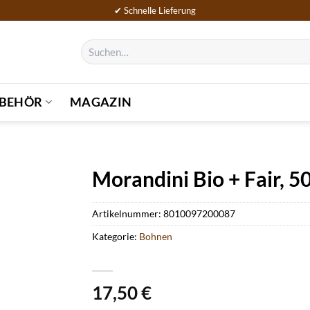
✔ Schnelle Lieferung
Suchen
nach:
BEHÖR
MAGAZIN
Morandini Bio + Fair, 5
Artikelnummer:
8010097200087
Kategorie:
Bohnen
17,50
€