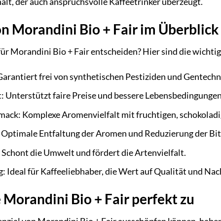
lt, der auch anspruchsvolle Kaffeetrinker überzeugt.
on Morandini Bio + Fair im Überblick
ür Morandini Bio + Fair entscheiden? Hier sind die wichtigs
arantiert frei von synthetischen Pestiziden und Gentechn
ert: Unterstützt faire Preise und bessere Lebensbedingunge
ack: Komplexe Aromenvielfalt mit fruchtigen, schokoladi
Optimale Entfaltung der Aromen und Reduzierung der Bitt
Schont die Umwelt und fördert die Artenvielfalt.
deal für Kaffeeliebhaber, die Wert auf Qualität und Nach
e Morandini Bio + Fair perfekt zu