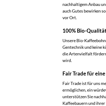
nachhaltigem Anbau und 
auch Gutes bewirken sol
vor Ort.
100% Bio-Qualität
Unsere Bio-Kaffeebohne
Gentechnik und keine k
die Artenvielfalt förde
wird.
Fair Trade für ein
Fair Trade ist für uns m
ermöglichen, ein würdev
unterstützen Sie nachh
Kaffeebauern und ihrer 