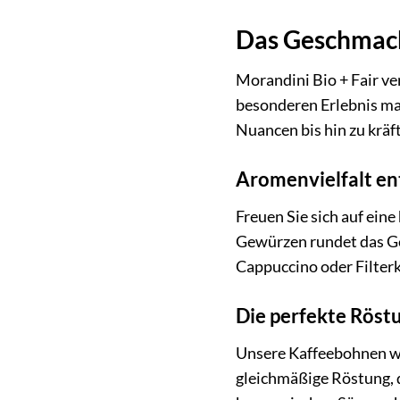
Das Geschmack
Morandini Bio + Fair v
besonderen Erlebnis ma
Nuancen bis hin zu kräf
Aromenvielfalt e
Freuen Sie sich auf ei
Gewürzen rundet das Ge
Cappuccino oder Filterka
Die perfekte Röst
Unsere Kaffeebohnen we
gleichmäßige Röstung, d