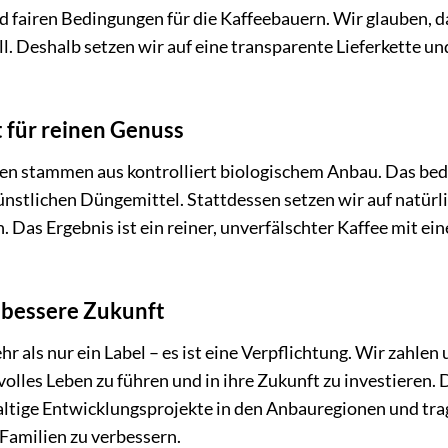
fairen Bedingungen für die Kaffeebauern. Wir glauben, da
l. Deshalb setzen wir auf eine transparente Lieferkette 
 für reinen Genuss
n stammen aus kontrolliert biologischem Anbau. Das bedeu
ünstlichen Düngemittel. Stattdessen setzen wir auf natü
rn. Das Ergebnis ist ein reiner, unverfälschter Kaffee mit 
e bessere Zukunft
ehr als nur ein Label – es ist eine Verpflichtung. Wir zahlen
olles Leben zu führen und in ihre Zukunft zu investieren.
altige Entwicklungsprojekte in den Anbauregionen und tra
Familien zu verbessern.