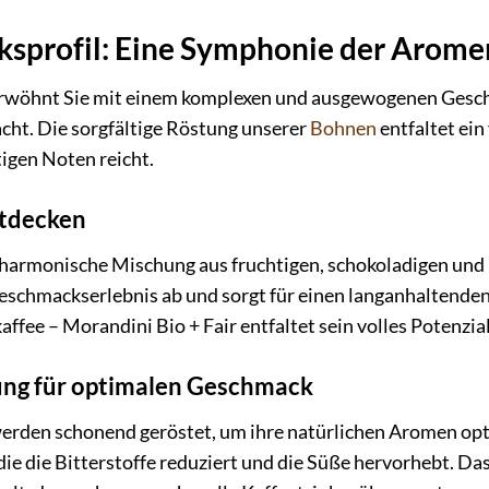
sprofil: Eine Symphonie der Arome
erwöhnt Sie mit einem komplexen und ausgewogenen Geschm
cht. Die sorgfältige Röstung unserer
Bohnen
entfaltet ein
tigen Noten reicht.
ntdecken
ne harmonische Mischung aus fruchtigen, schokoladigen un
schmackserlebnis ab und sorgt für einen langanhaltende
ffee – Morandini Bio + Fair entfaltet sein volles Potenzial
ung für optimalen Geschmack
rden schonend geröstet, um ihre natürlichen Aromen optim
ie die Bitterstoffe reduziert und die Süße hervorhebt. Da