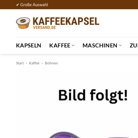
Zum
✔ Große Auswahl
Inhalt
springen
KAPSELN
KAFFEE
MASCHINEN
ZU
Start
»
Kaffee
»
Bohnen