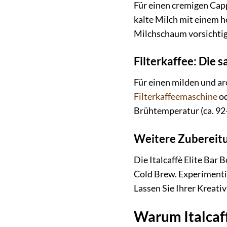
Für einen cremigen Cap
kalte Milch mit einem h
Milchschaum vorsichtig
Filterkaffee: Die 
Für einen milden und ar
Filterkaffeemaschine
od
Brühtemperatur (ca. 92-
Weitere Zuberei
Die Italcaffè Elite Bar
Cold Brew. Experimentie
Lassen Sie Ihrer Kreativ
Warum Italcaff