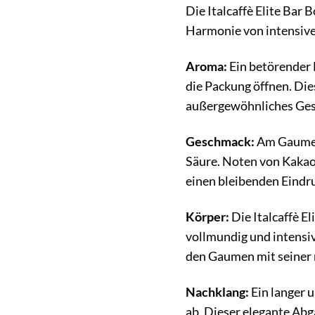
Die Italcaffè Elite Bar
Harmonie von intensive
Aroma:
Ein betörender 
die Packung öffnen. Die
außergewöhnliches Ges
Geschmack:
Am Gaumen 
Säure. Noten von Kakao
einen bleibenden Eindru
Körper:
Die Italcaffè E
vollmundig und intensiv
den Gaumen mit seiner r
Nachklang:
Ein langer 
ab. Dieser elegante Abg