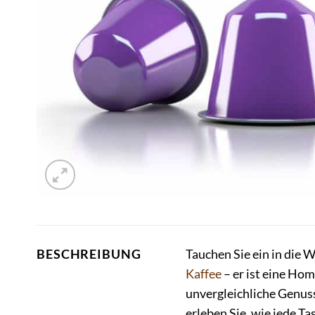
Tauchen Sie ein in die W
BESCHREIBUNG
Kaffee
– er ist eine Hom
unvergleichliche Genus
erleben Sie, wie jede Ta