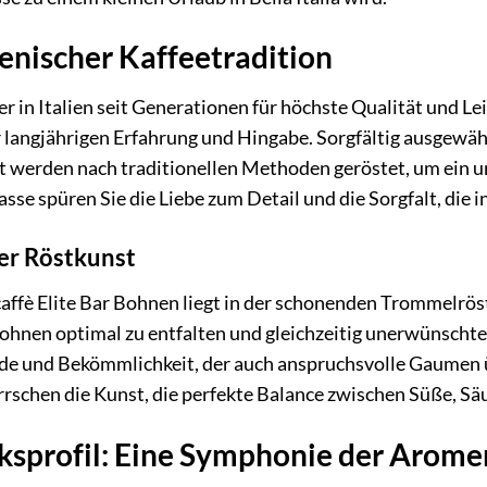
ienischer Kaffeetradition
der in Italien seit Generationen für höchste Qualität und L
er langjährigen Erfahrung und Hingabe. Sorgfältig ausgew
 werden nach traditionellen Methoden geröstet, um ein u
asse spüren Sie die Liebe zum Detail und die Sorgfalt, die i
er Röstkunst
affè Elite Bar Bohnen liegt in der schonenden Trommelröst
hnen optimal zu entfalten und gleichzeitig unerwünschte 
e und Bekömmlichkeit, der auch anspruchsvolle Gaumen üb
schen die Kunst, die perfekte Balance zwischen Süße, Säur
sprofil: Eine Symphonie der Arome