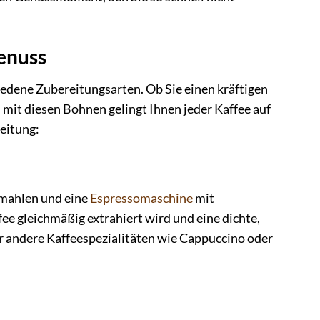
Genuss
chiedene Zubereitungsarten. Ob Sie einen kräftigen
mit diesen Bohnen gelingt Ihnen jeder Kaffee auf
eitung:
u mahlen und eine
Espressomaschine
mit
ee gleichmäßig extrahiert wird und eine dichte,
r andere Kaffeespezialitäten wie Cappuccino oder