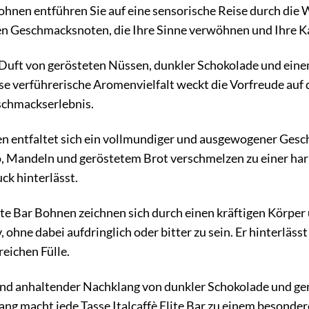
 Bohnen entführen Sie auf eine sensorische Reise durch die 
n Geschmacksnoten, die Ihre Sinne verwöhnen und Ihre 
Duft von gerösteten Nüssen, dunkler Schokolade und einem 
se verführerische Aromenvielfalt weckt die Vorfreude auf 
chmackserlebnis.
entfaltet sich ein vollmundiger und ausgewogener Gesc
, Mandeln und geröstetem Brot verschmelzen zu einer har
ck hinterlässt.
lite Bar Bohnen zeichnen sich durch einen kräftigen Körper 
, ohne dabei aufdringlich oder bitter zu sein. Er hinterl
eichen Fülle.
und anhaltender Nachklang von dunkler Schokolade und g
ang macht jede Tasse Italcaffè Elite Bar zu einem besonde